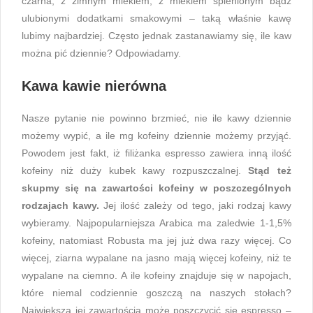
czarna, z zimnym mlekiem, z mlekiem spienionym bądź
ulubionymi dodatkami smakowymi – taką właśnie kawę
lubimy najbardziej. Często jednak zastanawiamy się, ile kaw
można pić dziennie? Odpowiadamy.
Kawa kawie nierówna
Nasze pytanie nie powinno brzmieć, nie ile kawy dziennie
możemy wypić, a ile mg kofeiny dziennie możemy przyjąć.
Powodem jest fakt, iż filiżanka espresso zawiera inną ilość
kofeiny niż duży kubek kawy rozpuszczalnej.
Stąd też
skupmy się na zawartości kofeiny w poszczególnych
rodzajach kawy.
Jej ilość zależy od tego, jaki rodzaj kawy
wybieramy. Najpopularniejsza Arabica ma zaledwie 1-1,5%
kofeiny, natomiast Robusta ma jej już dwa razy więcej. Co
więcej, ziarna wypalane na jasno mają więcej kofeiny, niż te
wypalane na ciemno. A ile kofeiny znajduje się w napojach,
które niemal codziennie goszczą na naszych stołach?
Największą jej zawartością może poszczycić się espresso –