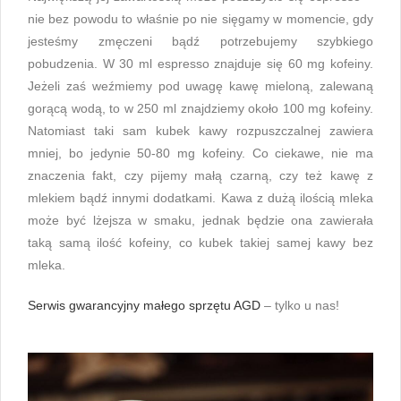
nie bez powodu to właśnie po nie sięgamy w momencie, gdy
jesteśmy zmęczeni bądź potrzebujemy szybkiego
pobudzenia. W 30 ml espresso znajduje się 60 mg kofeiny.
Jeżeli zaś weźmiemy pod uwagę kawę mieloną, zalewaną
gorącą wodą, to w 250 ml znajdziemy około 100 mg kofeiny.
Natomiast taki sam kubek kawy rozpuszczalnej zawiera
mniej, bo jedynie 50-80 mg kofeiny. Co ciekawe, nie ma
znaczenia fakt, czy pijemy małą czarną, czy też kawę z
mlekiem bądź innymi dodatkami. Kawa z dużą ilością mleka
może być lżejsza w smaku, jednak będzie ona zawierała
taką samą ilość kofeiny, co kubek takiej samej kawy bez
mleka.
Serwis gwarancyjny małego sprzętu AGD
– tylko u nas!