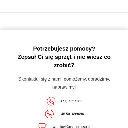
Potrzebujesz pomocy?
Zepsuł Ci się sprzęt i nie wiesz co
zrobić?
Skontaktuj się z nami, pomożemy, doradzimy,
naprawimy!
(71) 7257283
+48 501699696
wroclaw@csespresso.pl