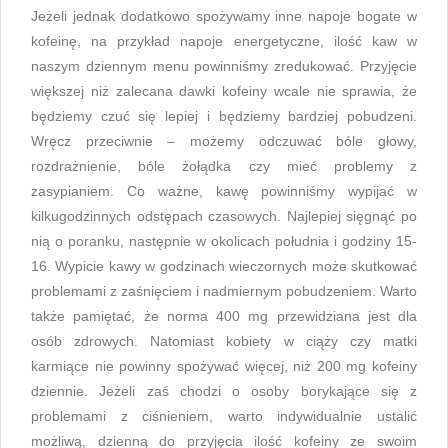
Jeżeli jednak dodatkowo spożywamy inne napoje bogate w
kofeinę, na przykład napoje energetyczne, ilość kaw w
naszym dziennym menu powinniśmy zredukować. Przyjęcie
większej niż zalecana dawki kofeiny wcale nie sprawia, że
będziemy czuć się lepiej i będziemy bardziej pobudzeni.
Wręcz przeciwnie – możemy odczuwać bóle głowy,
rozdrażnienie, bóle żołądka czy mieć problemy z
zasypianiem. Co ważne, kawę powinniśmy wypijać w
kilkugodzinnych odstępach czasowych. Najlepiej sięgnąć po
nią o poranku, następnie w okolicach południa i godziny 15-
16. Wypicie kawy w godzinach wieczornych może skutkować
problemami z zaśnięciem i nadmiernym pobudzeniem. Warto
także pamiętać, że norma 400 mg przewidziana jest dla
osób zdrowych. Natomiast kobiety w ciąży czy matki
karmiące nie powinny spożywać więcej, niż 200 mg kofeiny
dziennie. Jeżeli zaś chodzi o osoby borykające się z
problemami z ciśnieniem, warto indywidualnie ustalić
możliwą, dzienną do przyjęcia ilość kofeiny ze swoim